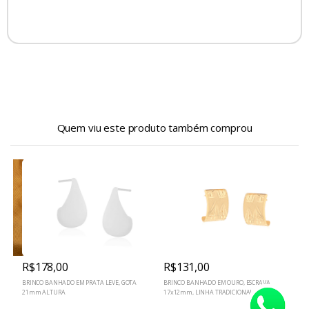
Quem viu este produto também comprou
R$178,00
R$131,00
,
BRINCO BANHADO EM PRATA LEVE, GOTA
BRINCO BANHADO EM OURO, ESCRAVA
B
21mm ALTURA
17x12mm, LINHA TRADICIONAL
D